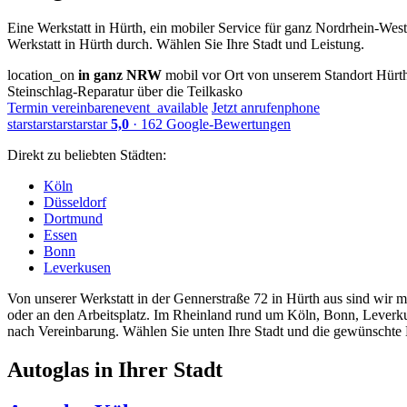
Eine Werkstatt in Hürth, ein mobiler Service für ganz Nordrhein-Wes
Werkstatt in Hürth durch. Wählen Sie Ihre Stadt und Leistung.
location_on
in ganz NRW
mobil vor Ort von unserem Standort Hürt
Steinschlag-Reparatur über die Teilkasko
Termin vereinbaren
event_available
Jetzt anrufen
phone
star
star
star
star
star
5,0
· 162 Google-Bewertungen
Direkt zu beliebten Städten:
Köln
Düsseldorf
Dortmund
Essen
Bonn
Leverkusen
Von unserer Werkstatt in der Gennerstraße 72 in Hürth aus sind wir
oder an den Arbeitsplatz. Im Rheinland rund um Köln, Bonn, Leverk
nach Vereinbarung. Wählen Sie unten Ihre Stadt und die gewünschte
Autoglas in
Ihrer Stadt