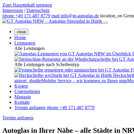
Zum Hauptinhalt springen
Impressum
|
Datenschutz
phone
+49 171 487 8779
mail
info@gt-autoglas.de
location_on
Genne
close
Home
Leistungen
Alle Leistungen
Alle Leistungen nach Scheibentyp
F
Heckschei
airport_shuttle
Mobiler Service – wir kommen zu Ihnen
map
Mob
Kosten
Unternehmen
Magazin
Kontakt
Termin anfragen
phone
+49 171 487 8779
Termin anfragen
Autoglas in Ihrer Nähe
– alle Städte in N