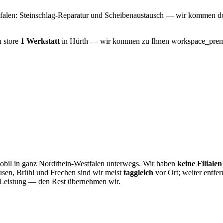
tfalen: Steinschlag-Reparatur und Scheibenaustausch — wir kommen dor
h
store
1 Werkstatt
in Hürth — wir kommen zu Ihnen
workspace_pre
 mobil in ganz Nordrhein-Westfalen unterwegs. Wir haben
keine Filialen
usen, Brühl und Frechen sind wir meist
taggleich
vor Ort; weiter entf
 Leistung — den Rest übernehmen wir.