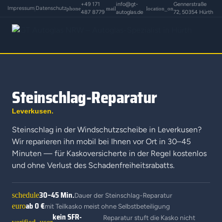
+49 171
info@gt-
Gennerstraße
Impressum
Datenschutz
|
phone
mail
location_on
487 8779
autoglas.de
72, 50354 Hürth
Steinschlag-Reparatur
Leverkusen.
Steinschlag in der Windschutzscheibe in Leverkusen?
Wir reparieren ihn mobil bei Ihnen vor Ort in 30–45
Minuten — für Kaskoversicherte in der Regel kostenlos
und ohne Verlust des Schadenfreiheitsrabatts.
30–45 Min.
schedule
Dauer der Steinschlag-Reparatur
ab 0 €
euro
mit Teilkasko meist ohne Selbstbeteiligung
kein SFR-
Reparatur stuft die Kasko nicht