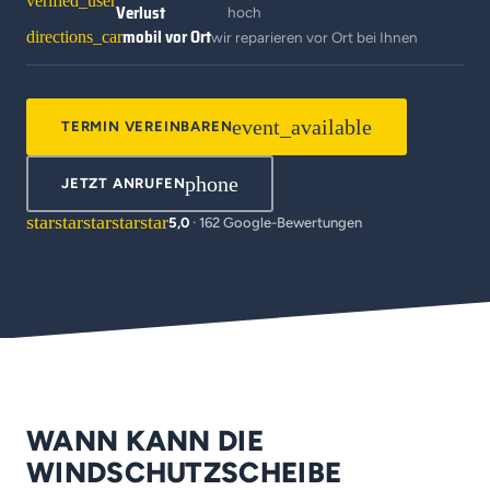
verified_user
Verlust
hoch
mobil vor Ort
directions_car
wir reparieren vor Ort bei Ihnen
event_available
TERMIN VEREINBAREN
phone
JETZT ANRUFEN
star
star
star
star
star
5,0
· 162 Google-Bewertungen
WANN KANN DIE
WINDSCHUTZSCHEIBE