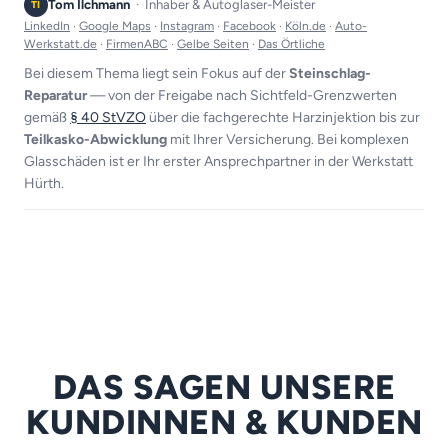
Tom Ilchmann
Inhaber & Autoglaser-Meister
TI
LinkedIn
·
Google Maps
·
Instagram
·
Facebook
·
Köln.de
·
Auto-
Werkstatt.de
·
FirmenABC
·
Gelbe Seiten
·
Das Örtliche
Bei diesem Thema liegt sein Fokus auf der
Steinschlag-
Reparatur
— von der Freigabe nach Sichtfeld-Grenzwerten
gemäß
§ 40 StVZO
über die fachgerechte Harzinjektion bis zur
Teilkasko-Abwicklung
mit Ihrer Versicherung. Bei komplexen
Glasschäden ist er Ihr erster Ansprechpartner in der Werkstatt
Hürth.
DAS SAGEN UNSERE
KUNDINNEN & KUNDEN