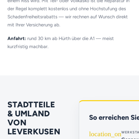
einem Riss wird. Mit Teil- oder Vollkasko ist die Reparatur in
der Regel komplett kostenlos und ohne Hochstufung des
Schadenfreiheitsrabatts — wir rechnen auf Wunsch direkt
mit Ihrer Versicherung ab.
Anfahrt:
rund 30 km ab Hürth über die A1 — meist
kurzfristig machbar.
STADTTEILE
& UMLAND
So erreichen Si
VON
LEVERKUSEN
location_on
WERKSTA