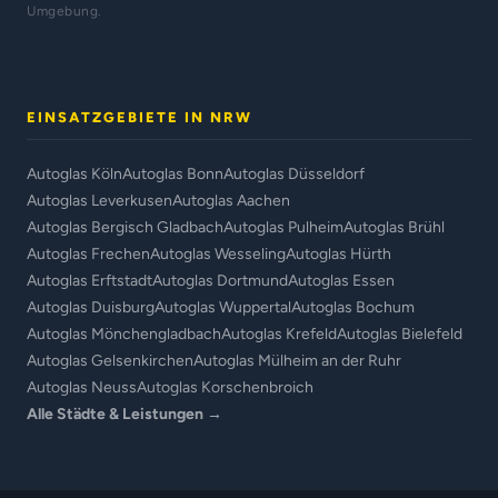
Umgebung.
EINSATZGEBIETE IN NRW
Autoglas Köln
Autoglas Bonn
Autoglas Düsseldorf
Autoglas Leverkusen
Autoglas Aachen
Autoglas Bergisch Gladbach
Autoglas Pulheim
Autoglas Brühl
Autoglas Frechen
Autoglas Wesseling
Autoglas Hürth
Autoglas Erftstadt
Autoglas Dortmund
Autoglas Essen
Autoglas Duisburg
Autoglas Wuppertal
Autoglas Bochum
Autoglas Mönchengladbach
Autoglas Krefeld
Autoglas Bielefeld
Autoglas Gelsenkirchen
Autoglas Mülheim an der Ruhr
Autoglas Neuss
Autoglas Korschenbroich
Alle Städte & Leistungen →