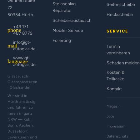
Gennerstraße
Steinschlag-
Seitenscheibe
72
Reparatur
Heckscheibe
50354 Hürth
Scheibenaustausch
+49 171
phone
Mobiler Service
SERVICE
487 8779
Folierung
info@gt-
mail
Termin
autoglas.de
vereinbaren
www.gt-
language
Schaden melden
autoglas.de
Kosten &
Glastausch ·
Teilkasko
Glasreparaturen
· Glashandel
Kontakt
Wir sind in
Hürth ansässig
Magazin
und fahren zu
Ihnen in ganz
Jobs
NRW — Köln,
Bonn, Aachen,
Impressum
Düsseldorf,
Datenschutz
Leverkusen und