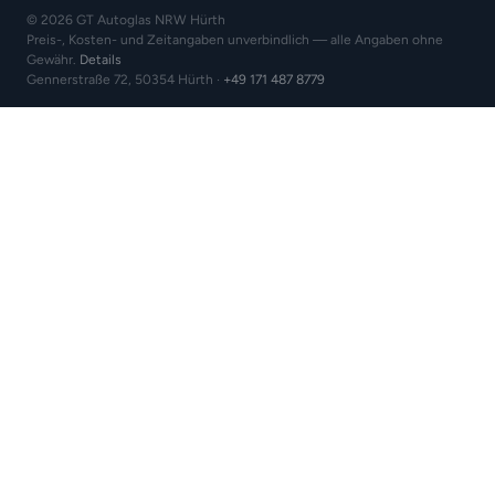
© 2026 GT Autoglas NRW Hürth
Preis-, Kosten- und Zeitangaben unverbindlich — alle Angaben ohne
Gewähr.
Details
Gennerstraße 72, 50354 Hürth ·
+49 171 487 8779