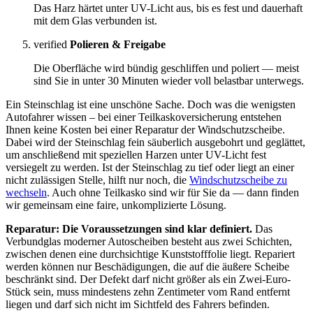
Das Harz härtet unter UV-Licht aus, bis es fest und dauerhaft
mit dem Glas verbunden ist.
verified
Polieren & Freigabe
Die Oberfläche wird bündig geschliffen und poliert — meist
sind Sie in unter 30 Minuten wieder voll belastbar unterwegs.
Ein Steinschlag ist eine unschöne Sache. Doch was die wenigsten
Autofahrer wissen – bei einer Teilkaskoversicherung entstehen
Ihnen keine Kosten bei einer Reparatur der Windschutzscheibe.
Dabei wird der Steinschlag fein säuberlich ausgebohrt und geglättet,
um anschließend mit speziellen Harzen unter UV-Licht fest
versiegelt zu werden. Ist der Steinschlag zu tief oder liegt an einer
nicht zulässigen Stelle, hilft nur noch, die
Windschutzscheibe zu
wechseln
. Auch ohne Teilkasko sind wir für Sie da — dann finden
wir gemeinsam eine faire, unkomplizierte Lösung.
Reparatur: Die Voraussetzungen sind klar definiert.
Das
Verbundglas moderner Autoscheiben besteht aus zwei Schichten,
zwischen denen eine durchsichtige Kunststofffolie liegt. Repariert
werden können nur Beschädigungen, die auf die äußere Scheibe
beschränkt sind. Der Defekt darf nicht größer als ein Zwei-Euro-
Stück sein, muss mindestens zehn Zentimeter vom Rand entfernt
liegen und darf sich nicht im Sichtfeld des Fahrers befinden.