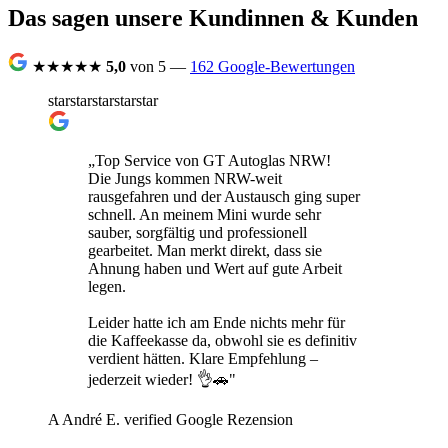
Das sagen unsere Kundinnen & Kunden
★★★★★
5,0
von 5 —
162 Google-Bewertungen
star
star
star
star
star
„Top Service von GT Autoglas NRW!
Die Jungs kommen NRW-weit
rausgefahren und der Austausch ging super
schnell. An meinem Mini wurde sehr
sauber, sorgfältig und professionell
gearbeitet. Man merkt direkt, dass sie
Ahnung haben und Wert auf gute Arbeit
legen.
Leider hatte ich am Ende nichts mehr für
die Kaffeekasse da, obwohl sie es definitiv
verdient hätten. Klare Empfehlung –
jederzeit wieder! 👌🚗"
A
André E.
verified
Google Rezension