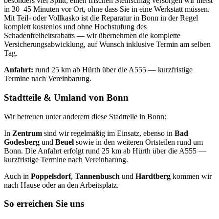
besonders viel Splitt; einen frischen Steinschlag versorgen wir meist
in 30–45 Minuten vor Ort, ohne dass Sie in eine Werkstatt müssen.
Mit Teil- oder Vollkasko ist die Reparatur in Bonn in der Regel
komplett kostenlos und ohne Hochstufung des
Schadenfreiheitsrabatts — wir übernehmen die komplette
Versicherungsabwicklung, auf Wunsch inklusive Termin am selben
Tag.
Anfahrt:
rund 25 km ab Hürth über die A555 — kurzfristige
Termine nach Vereinbarung.
Stadtteile & Umland von Bonn
Wir betreuen unter anderem diese Stadtteile in Bonn:
In
Zentrum
sind wir regelmäßig im Einsatz, ebenso in
Bad
Godesberg
und
Beuel
sowie in den weiteren Ortsteilen rund um
Bonn. Die Anfahrt erfolgt rund 25 km ab Hürth über die A555 —
kurzfristige Termine nach Vereinbarung.
Auch in
Poppelsdorf
,
Tannenbusch
und
Hardtberg
kommen wir
nach Hause oder an den Arbeitsplatz.
So erreichen Sie uns