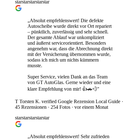
star
star
star
star
star
„Absolut empfehlenswert! Die defekte
Autoscheibe wurde direkt vor Ort repariert
– pünktlich, zuverlässig und sehr schnell.
Der gesamte Ablauf war unkompliziert
und äußerst serviceorientiert. Besonders
angenehm war, dass die Abrechnung direkt
mit der Versicherung übernommen wurde,
sodass ich mich um nichts kümmern
musste.
Super Service, vielen Dank an das Team
von GT AutoGlas. Gerne wieder und eine
klare Empfehlung von mir! 👍🚗💨"
T
Torsten K.
verified
Google Rezension
Local Guide ·
45 Rezensionen · 254 Fotos ·
vor einem Monat
star
star
star
star
star
„Absolut empfehlenswert! Sehr zufrieden