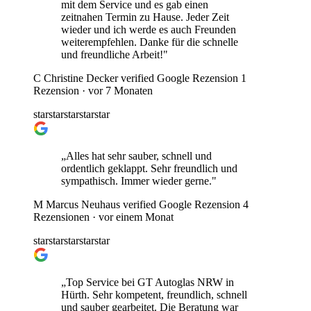
mit dem Service und es gab einen
zeitnahen Termin zu Hause. Jeder Zeit
wieder und ich werde es auch Freunden
weiterempfehlen. Danke für die schnelle
und freundliche Arbeit!"
C
Christine Decker
verified
Google Rezension
1
Rezension ·
vor 7 Monaten
star
star
star
star
star
„Alles hat sehr sauber, schnell und
ordentlich geklappt. Sehr freundlich und
sympathisch. Immer wieder gerne."
M
Marcus Neuhaus
verified
Google Rezension
4
Rezensionen ·
vor einem Monat
star
star
star
star
star
„Top Service bei GT Autoglas NRW in
Hürth. Sehr kompetent, freundlich, schnell
und sauber gearbeitet. Die Beratung war