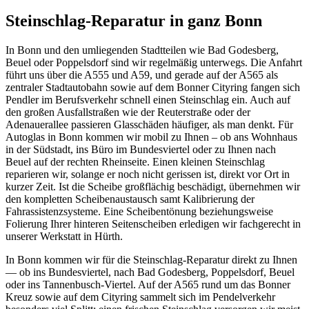
Steinschlag-Reparatur in ganz Bonn
In Bonn und den umliegenden Stadtteilen wie Bad Godesberg,
Beuel oder Poppelsdorf sind wir regelmäßig unterwegs. Die Anfahrt
führt uns über die A555 und A59, und gerade auf der A565 als
zentraler Stadtautobahn sowie auf dem Bonner Cityring fangen sich
Pendler im Berufsverkehr schnell einen Steinschlag ein. Auch auf
den großen Ausfallstraßen wie der Reuterstraße oder der
Adenauerallee passieren Glasschäden häufiger, als man denkt. Für
Autoglas in Bonn kommen wir mobil zu Ihnen – ob ans Wohnhaus
in der Südstadt, ins Büro im Bundesviertel oder zu Ihnen nach
Beuel auf der rechten Rheinseite. Einen kleinen Steinschlag
reparieren wir, solange er noch nicht gerissen ist, direkt vor Ort in
kurzer Zeit. Ist die Scheibe großflächig beschädigt, übernehmen wir
den kompletten Scheibenaustausch samt Kalibrierung der
Fahrassistenzsysteme. Eine Scheibentönung beziehungsweise
Folierung Ihrer hinteren Seitenscheiben erledigen wir fachgerecht in
unserer Werkstatt in Hürth.
In Bonn kommen wir für die Steinschlag-Reparatur direkt zu Ihnen
— ob ins Bundesviertel, nach Bad Godesberg, Poppelsdorf, Beuel
oder ins Tannenbusch-Viertel. Auf der A565 rund um das Bonner
Kreuz sowie auf dem Cityring sammelt sich im Pendelverkehr