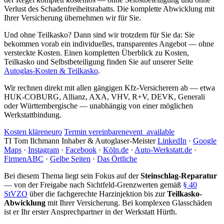
Verlust des Schadenfreiheitsrabatts. Die komplette Abwicklung mit
Ihrer Versicherung übernehmen wir für Sie.
Und ohne Teilkasko? Dann sind wir trotzdem für Sie da: Sie
bekommen vorab ein individuelles, transparentes Angebot — ohne
versteckte Kosten. Einen kompletten Überblick zu Kosten,
Teilkasko und Selbstbeteiligung finden Sie auf unserer Seite
Autoglas-Kosten & Teilkasko
.
Wir rechnen direkt mit allen gängigen Kfz-Versicherern ab — etwa
HUK-COBURG, Allianz, AXA, VHV, R+V, DEVK, Generali
oder Württembergische — unabhängig von einer möglichen
Werkstattbindung.
Kosten klären
euro
Termin vereinbaren
event_available
TI
Tom Ilchmann
Inhaber & Autoglaser-Meister
LinkedIn
·
Google
Maps
·
Instagram
·
Facebook
·
Köln.de
·
Auto-Werkstatt.de
·
FirmenABC
·
Gelbe Seiten
·
Das Örtliche
Bei diesem Thema liegt sein Fokus auf der
Steinschlag-Reparatur
— von der Freigabe nach Sichtfeld-Grenzwerten gemäß
§ 40
StVZO
über die fachgerechte Harzinjektion bis zur
Teilkasko-
Abwicklung
mit Ihrer Versicherung. Bei komplexen Glasschäden
ist er Ihr erster Ansprechpartner in der Werkstatt Hürth.