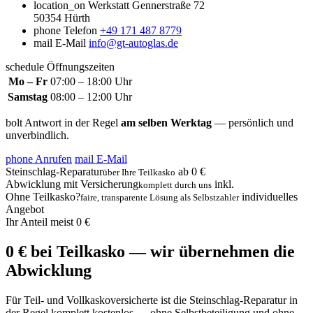
location_on
Werkstatt
Gennerstraße 72
50354 Hürth
phone
Telefon
+49 171 487 8779
mail
E-Mail
info@gt-autoglas.de
schedule
Öffnungszeiten
Mo – Fr
07:00 – 18:00 Uhr
Samstag
08:00 – 12:00 Uhr
bolt
Antwort in der Regel
am selben Werktag
— persönlich und
unverbindlich.
phone
Anrufen
mail
E-Mail
Steinschlag-Reparatur
ab 0 €
über Ihre Teilkasko
Abwicklung mit Versicherung
inkl.
komplett durch uns
Ohne Teilkasko?
individuelles
faire, transparente Lösung als Selbstzahler
Angebot
Ihr Anteil
meist 0 €
0 € bei Teilkasko — wir übernehmen die
Abwicklung
Für Teil- und Vollkaskoversicherte ist die Steinschlag-Reparatur in
der Regel komplett kostenlos — ohne Selbstbeteiligung und ohne