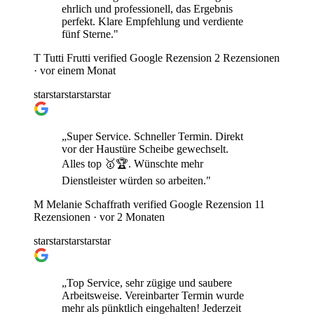
ehrlich und professionell, das Ergebnis
perfekt. Klare Empfehlung und verdiente
fünf Sterne."
T
Tutti Frutti
verified
Google Rezension
2 Rezensionen
·
vor einem Monat
star
star
star
star
star
„Super Service. Schneller Termin. Direkt
vor der Haustüre Scheibe gewechselt.
Alles top 🥇🏆. Wünschte mehr
Dienstleister würden so arbeiten."
M
Melanie Schaffrath
verified
Google Rezension
11
Rezensionen ·
vor 2 Monaten
star
star
star
star
star
„Top Service, sehr zügige und saubere
Arbeitsweise. Vereinbarter Termin wurde
mehr als pünktlich eingehalten! Jederzeit