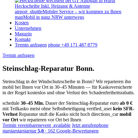
Heckscheibe
Inkl. Heizung & Antenne
airport_shuttle
Mobiler Service – wir kommen zu Ihnen
map
Mobil in ganz NRW unterwegs
Kosten
Unternehmen
Magazin
Kontakt
Termin anfragen
phone
+49 171 487 8779
Termin anfragen
Steinschlag-Reparatur
Bonn.
Steinschlag in der Windschutzscheibe in Bonn? Wir reparieren ihn
mobil bei Ihnen vor Ort in 30–45 Minuten — für Kaskoversicherte
in der Regel kostenlos und ohne Verlust des Schadenfreiheitsrabatts.
schedule
30–45 Min.
Dauer der Steinschlag-Reparatur
euro
ab 0 €
mit Teilkasko meist ohne Selbstbeteiligung
verified_user
kein SFR-
Verlust
Reparatur stuft die Kasko nicht hoch
directions_car
mobil
vor Ort
wir reparieren vor Ort bei Ihnen
Termin vereinbaren
event_available
Jetzt anrufen
phone
star
star
star
star
star
5,0
· 162 Google-Bewertungen