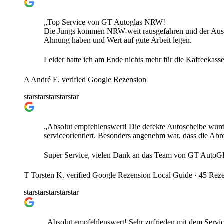
„Top Service von GT Autoglas NRW!
Die Jungs kommen NRW-weit rausgefahren und der Austaus
Ahnung haben und Wert auf gute Arbeit legen.
Leider hatte ich am Ende nichts mehr für die Kaffeekasse
A
André E.
verified
Google Rezension
star
star
star
star
star
„Absolut empfehlenswert! Die defekte Autoscheibe wurde 
serviceorientiert. Besonders angenehm war, dass die A
Super Service, vielen Dank an das Team von GT AutoGl
T
Torsten K.
verified
Google Rezension
Local Guide · 45 Reze
star
star
star
star
star
„Absolut empfehlenswert! Sehr zufrieden mit dem Servic