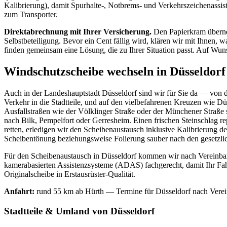
Kalibrierung), damit Spurhalte-, Notbrems- und Verkehrszeichenassi
zum Transporter.
Direktabrechnung mit Ihrer Versicherung.
Den Papierkram überneh
Selbstbeteiligung. Bevor ein Cent fällig wird, klären wir mit Ihnen,
finden gemeinsam eine Lösung, die zu Ihrer Situation passt. Auf Wuns
Windschutzscheibe wechseln in Düsseldorf
Auch in der Landeshauptstadt Düsseldorf sind wir für Sie da — von 
Verkehr in die Stadtteile, und auf den vielbefahrenen Kreuzen wie D
Ausfallstraßen wie der Völklinger Straße oder der Münchener Straße
nach Bilk, Pempelfort oder Gerresheim. Einen frischen Steinschlag re
retten, erledigen wir den Scheibenaustausch inklusive Kalibrierung d
Scheibentönung beziehungsweise Folierung sauber nach den gesetzli
Für den Scheibenaustausch in Düsseldorf kommen wir nach Vereinbaru
kamerabasierten Assistenzsysteme (ADAS) fachgerecht, damit Ihr Fah
Originalscheibe in Erstausrüster-Qualität.
Anfahrt:
rund 55 km ab Hürth — Termine für Düsseldorf nach Verei
Stadtteile & Umland von Düsseldorf