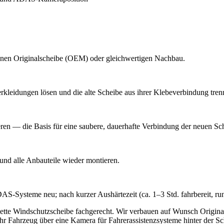
 Ihnen Originalscheibe (OEM) oder gleichwertigen Nachbau.
kleidungen lösen und die alte Scheibe aus ihrer Klebeverbindung tren
en — die Basis für eine saubere, dauerhafte Verbindung der neuen Sc
 und alle Anbauteile wieder montieren.
S-Systeme neu; nach kurzer Aushärtezeit (ca. 1–3 Std. fahrbereit, rund
plette Windschutzscheibe fachgerecht. Wir verbauen auf Wunsch Origi
t Ihr Fahrzeug über eine Kamera für Fahrerassistenzsysteme hinter der 