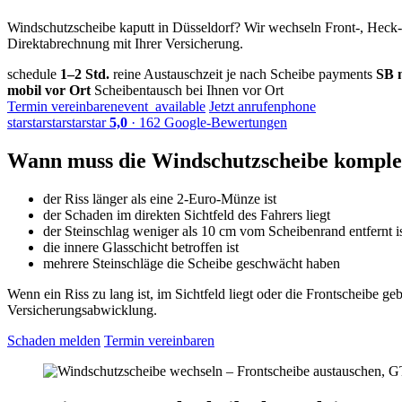
Windschutzscheibe kaputt in Düsseldorf? Wir wechseln Front-, Heck
Direktabrechnung mit Ihrer Versicherung.
schedule
1–2 Std.
reine Austauschzeit je nach Scheibe
payments
SB m
mobil vor Ort
Scheibentausch bei Ihnen vor Ort
Termin vereinbaren
event_available
Jetzt anrufen
phone
star
star
star
star
star
5,0
· 162 Google-Bewertungen
Wann muss die Windschutzscheibe komple
der Riss länger als eine 2-Euro-Münze ist
der Schaden im direkten Sichtfeld des Fahrers liegt
der Steinschlag weniger als 10 cm vom Scheibenrand entfernt i
die innere Glasschicht betroffen ist
mehrere Steinschläge die Scheibe geschwächt haben
Wenn ein Riss zu lang ist, im Sichtfeld liegt oder die Frontscheibe g
Versicherungsabwicklung.
Schaden melden
Termin vereinbaren