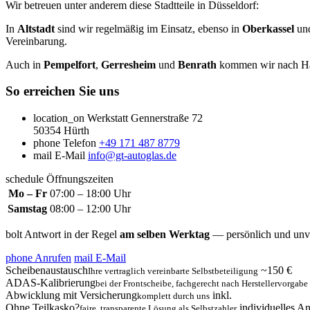
Wir betreuen unter anderem diese Stadtteile in Düsseldorf:
In
Altstadt
sind wir regelmäßig im Einsatz, ebenso in
Oberkassel
un
Vereinbarung.
Auch in
Pempelfort
,
Gerresheim
und
Benrath
kommen wir nach Hau
So erreichen Sie uns
location_on
Werkstatt
Gennerstraße 72
50354 Hürth
phone
Telefon
+49 171 487 8779
mail
E-Mail
info@gt-autoglas.de
schedule
Öffnungszeiten
Mo – Fr
07:00 – 18:00 Uhr
Samstag
08:00 – 12:00 Uhr
bolt
Antwort in der Regel
am selben Werktag
— persönlich und unve
phone
Anrufen
mail
E-Mail
Scheibenaustausch
~150 €
Ihre vertraglich vereinbarte Selbstbeteiligung
ADAS-Kalibrierung
bei der Frontscheibe, fachgerecht nach Herstellervorgabe
Abwicklung mit Versicherung
inkl.
komplett durch uns
Ohne Teilkasko?
individuelles A
faire, transparente Lösung als Selbstzahler