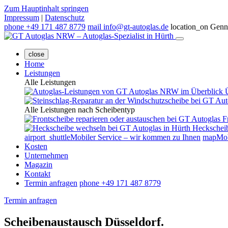
Zum Hauptinhalt springen
Impressum
|
Datenschutz
phone
+49 171 487 8779
mail
info@gt-autoglas.de
location_on
Genne
close
Home
Leistungen
Alle Leistungen
Alle Leistungen nach Scheibentyp
F
Heckschei
airport_shuttle
Mobiler Service – wir kommen zu Ihnen
map
Mob
Kosten
Unternehmen
Magazin
Kontakt
Termin anfragen
phone
+49 171 487 8779
Termin anfragen
Scheibenaustausch
Düsseldorf.