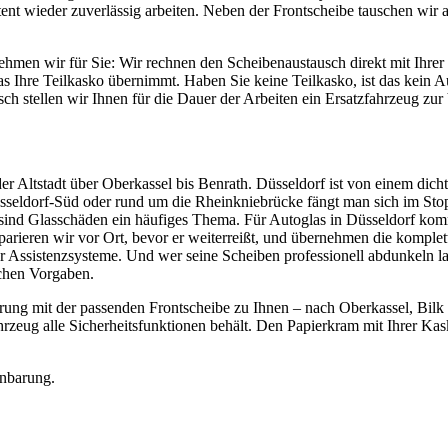
stent wieder zuverlässig arbeiten. Neben der Frontscheibe tauschen w
men wir für Sie: Wir rechnen den Scheibenaustausch direkt mit Ihrer K
 was Ihre Teilkasko übernimmt. Haben Sie keine Teilkasko, ist das kein
ch stellen wir Ihnen für die Dauer der Arbeiten ein Ersatzfahrzeug zur
der Altstadt über Oberkassel bis Benrath. Düsseldorf ist von einem d
üsseldorf-Süd oder rund um die Rheinkniebrücke fängt man sich im Stop
 sind Glasschäden ein häufiges Thema. Für Autoglas in Düsseldorf ko
parieren wir vor Ort, bevor er weiterreißt, und übernehmen die komple
er Assistenzsysteme. Und wer seine Scheiben professionell abdunkeln l
chen Vorgaben.
ng mit der passenden Frontscheibe zu Ihnen – nach Oberkassel, Bilk 
rzeug alle Sicherheitsfunktionen behält. Den Papierkram mit Ihrer K
nbarung.