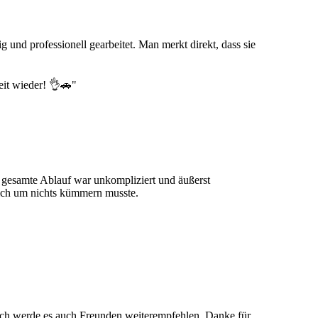
nd professionell gearbeitet. Man merkt direkt, dass sie
eit wieder! 👌🚗"
r gesamte Ablauf war unkompliziert und äußerst
mich um nichts kümmern musste.
 ich werde es auch Freunden weiterempfehlen. Danke für