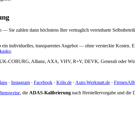
ung
— Sie zahlen dann höchstens Ihre vertraglich vereinbarte Selbstbeteili
in individuelles, transparentes Angebot — ohne versteckte Kosten. E
lkasko
.
twa HUK-COBURG, Allianz, AXA, VHV, R+V, DEVK, Generali oder Wür
Maps
·
Instagram
·
Facebook
·
Köln.de
·
Auto-Werkstatt.de
·
FirmenA
hensweise
, die
ADAS-Kalibrierung
nach Herstellervorgabe und die D