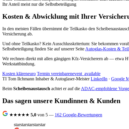
Ihr Anteil
meist nur die Selbstbeteiligung
Kosten & Abwicklung mit Ihrer Versicher
In den meisten Fällen übernimmt die Teilkasko den Scheibenaustausch 
Versicherung ab.
Und ohne Teilkasko? Kein Ausschlusskriterium: Sie bekommen vorab e
Selbstbeteiligung finden Sie auf unserer Seite
Autoglas-Kosten & Tei
Wir rechnen direkt mit allen gängigen Kfz-Versicherern ab — e
Werkstattbindung.
Kosten klären
euro
Termin vereinbaren
event_available
TI
Tom Ilchmann
Inhaber & Autoglaser-Meister
LinkedIn
·
Google 
Beim
Scheibenaustausch
achtet er auf die
ADAC-empfohlene Vorge
Das sagen unsere Kundinnen & Kunden
★★★★★
5,0
von 5 —
162 Google-Bewertungen
star
star
star
star
star