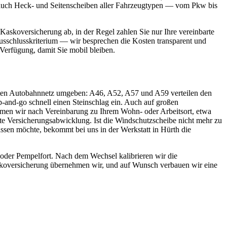
ir auch Heck- und Seitenscheiben aller Fahrzeugtypen — vom Pkw bis
askoversicherung ab, in der Regel zahlen Sie nur Ihre vereinbarte
 Ausschlusskriterium — wir besprechen die Kosten transparent und
 Verfügung, damit Sie mobil bleiben.
ichten Autobahnnetz umgeben: A46, A52, A57 und A59 verteilen den
-and-go schnell einen Steinschlag ein. Auch auf großen
mmen wir nach Vereinbarung zu Ihrem Wohn- oder Arbeitsort, etwa
tte Versicherungsabwicklung. Ist die Windschutzscheibe nicht mehr zu
assen möchte, bekommt bei uns in der Werkstatt in Hürth die
oder Pempelfort. Nach dem Wechsel kalibrieren wir die
askoversicherung übernehmen wir, und auf Wunsch verbauen wir eine