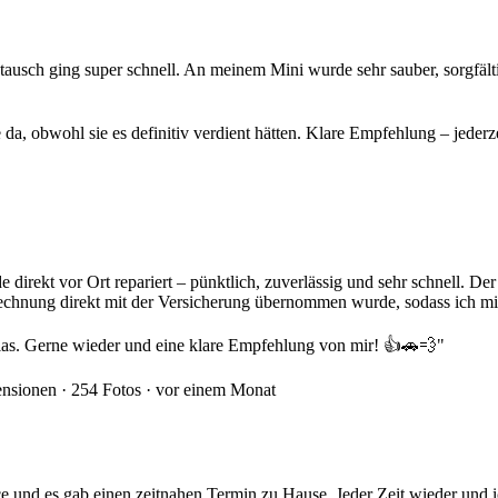
ch ging super schnell. An meinem Mini wurde sehr sauber, sorgfältig u
 da, obwohl sie es definitiv verdient hätten. Klare Empfehlung – jederz
direkt vor Ort repariert – pünktlich, zuverlässig und sehr schnell. De
brechnung direkt mit der Versicherung übernommen wurde, sodass ich 
as. Gerne wieder und eine klare Empfehlung von mir! 👍🚗💨"
nsionen · 254 Fotos ·
vor einem Monat
e und es gab einen zeitnahen Termin zu Hause. Jeder Zeit wieder und