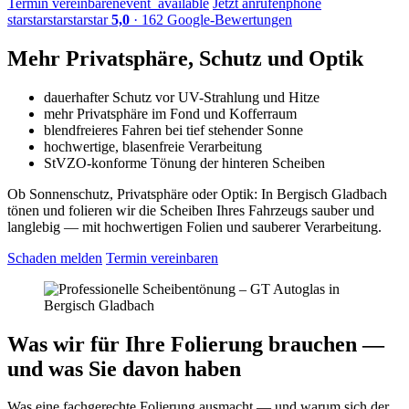
Termin vereinbaren
event_available
Jetzt anrufen
phone
star
star
star
star
star
5,0
· 162 Google-Bewertungen
Mehr Privatsphäre, Schutz und Optik
dauerhafter Schutz vor UV-Strahlung und Hitze
mehr Privatsphäre im Fond und Kofferraum
blendfreieres Fahren bei tief stehender Sonne
hochwertige, blasenfreie Verarbeitung
StVZO-konforme Tönung der hinteren Scheiben
Ob Sonnenschutz, Privatsphäre oder Optik: In Bergisch Gladbach
tönen und folieren wir die Scheiben Ihres Fahrzeugs sauber und
langlebig — mit hochwertigen Folien und sauberer Verarbeitung.
Schaden melden
Termin vereinbaren
Was wir für Ihre Folierung brauchen —
und was Sie davon haben
Was eine fachgerechte Folierung ausmacht — und warum sich der