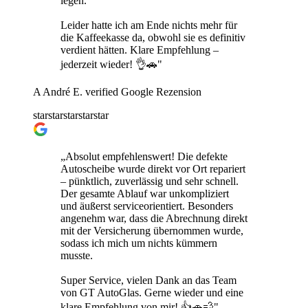
legen.
Leider hatte ich am Ende nichts mehr für
die Kaffeekasse da, obwohl sie es definitiv
verdient hätten. Klare Empfehlung –
jederzeit wieder! 👌🚗"
A
André E.
verified
Google Rezension
star
star
star
star
star
„Absolut empfehlenswert! Die defekte
Autoscheibe wurde direkt vor Ort repariert
– pünktlich, zuverlässig und sehr schnell.
Der gesamte Ablauf war unkompliziert
und äußerst serviceorientiert. Besonders
angenehm war, dass die Abrechnung direkt
mit der Versicherung übernommen wurde,
sodass ich mich um nichts kümmern
musste.
Super Service, vielen Dank an das Team
von GT AutoGlas. Gerne wieder und eine
klare Empfehlung von mir! 👍🚗💨"