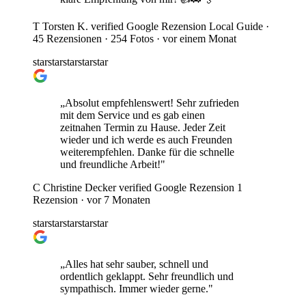
T
Torsten K.
verified
Google Rezension
Local Guide ·
45 Rezensionen · 254 Fotos ·
vor einem Monat
star
star
star
star
star
„Absolut empfehlenswert! Sehr zufrieden
mit dem Service und es gab einen
zeitnahen Termin zu Hause. Jeder Zeit
wieder und ich werde es auch Freunden
weiterempfehlen. Danke für die schnelle
und freundliche Arbeit!"
C
Christine Decker
verified
Google Rezension
1
Rezension ·
vor 7 Monaten
star
star
star
star
star
„Alles hat sehr sauber, schnell und
ordentlich geklappt. Sehr freundlich und
sympathisch. Immer wieder gerne."