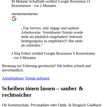
M
Melanie Schaffrath
verified
Google Rezension
11
Rezensionen ·
vor 2 Monaten
star
star
star
star
star
„Top Service, sehr zügige und saubere
Arbeitsweise. Vereinbarter Termin wurde
mehr als pünktlich eingehalten! Jederzeit
bedingungslos zu empfehlen!!! Bin mehr
als zufrieden."
J
Jörg Felten
verified
Google Rezension
9 Rezensionen
·
vor 4 Monaten
Beratung zur Folierung gewünscht? Wir helfen schnell und
unverbindlich.
Anrufen
phone
Termin anfragen
Scheiben tönen lassen
– sauber &
rechtssicher
Ob Sonnenschutz, Privatsphäre oder Optik: In Bergisch Gladbach