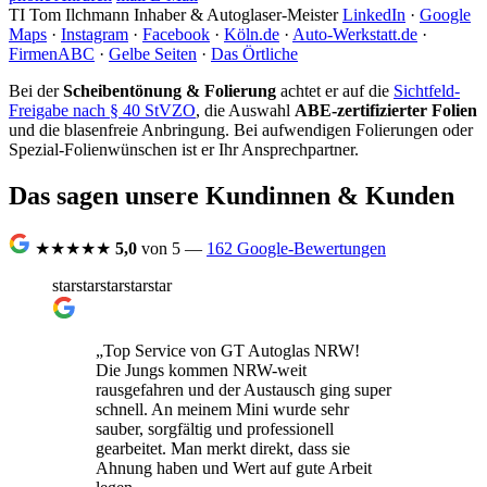
TI
Tom Ilchmann
Inhaber & Autoglaser-Meister
LinkedIn
·
Google
Maps
·
Instagram
·
Facebook
·
Köln.de
·
Auto-Werkstatt.de
·
FirmenABC
·
Gelbe Seiten
·
Das Örtliche
Bei der
Scheibentönung & Folierung
achtet er auf die
Sichtfeld-
Freigabe nach § 40 StVZO
, die Auswahl
ABE-zertifizierter Folien
und die blasenfreie Anbringung. Bei aufwendigen Folierungen oder
Spezial-Folienwünschen ist er Ihr Ansprechpartner.
Das sagen unsere Kundinnen & Kunden
★★★★★
5,0
von 5 —
162 Google-Bewertungen
star
star
star
star
star
„Top Service von GT Autoglas NRW!
Die Jungs kommen NRW-weit
rausgefahren und der Austausch ging super
schnell. An meinem Mini wurde sehr
sauber, sorgfältig und professionell
gearbeitet. Man merkt direkt, dass sie
Ahnung haben und Wert auf gute Arbeit