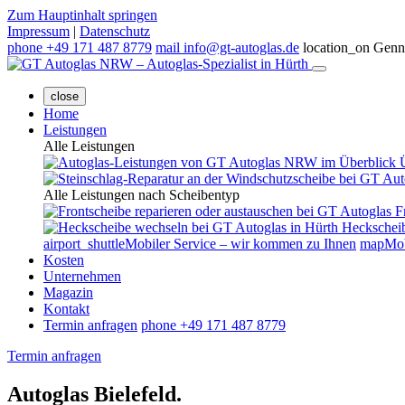
Zum Hauptinhalt springen
Impressum
|
Datenschutz
phone
+49 171 487 8779
mail
info@gt-autoglas.de
location_on
Genne
close
Home
Leistungen
Alle Leistungen
Alle Leistungen nach Scheibentyp
F
Heckschei
airport_shuttle
Mobiler Service – wir kommen zu Ihnen
map
Mob
Kosten
Unternehmen
Magazin
Kontakt
Termin anfragen
phone
+49 171 487 8779
Termin anfragen
Autoglas
Bielefeld.