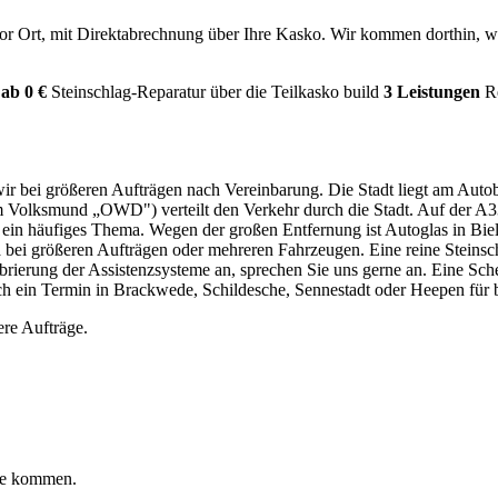
r Ort, mit Direktabrechnung über Ihre Kasko. Wir kommen dorthin, wo 
ab 0 €
Steinschlag-Reparatur über die Teilkasko
build
3 Leistungen
R
wir bei größeren Aufträgen nach Vereinbarung. Die Stadt liegt am Au
 im Volksmund „OWD") verteilt den Verkehr durch die Stadt. Auf der A
 ein häufiges Thema. Wegen der großen Entfernung ist Autoglas in Bie
 bei größeren Aufträgen oder mehreren Fahrzeugen. Eine reine Steinschl
librierung der Assistenzsysteme an, sprechen Sie uns gerne an. Eine Sc
h ein Termin in Brackwede, Schildesche, Sennestadt oder Heepen für bei
re Aufträge.
ite kommen.