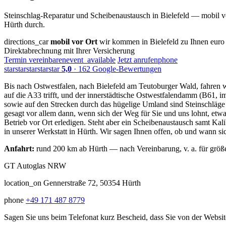
Steinschlag-Reparatur und Scheibenaustausch in Bielefeld — mobil vo
Hürth durch.
directions_car
mobil vor Ort
wir kommen in Bielefeld zu Ihnen
euro
Direktabrechnung mit Ihrer Versicherung
Termin vereinbaren
event_available
Jetzt anrufen
phone
star
star
star
star
star
5,0
· 162 Google-Bewertungen
Bis nach Ostwestfalen, nach Bielefeld am Teutoburger Wald, fahren 
auf die A33 trifft, und der innerstädtische Ostwestfalendamm (B61,
sowie auf den Strecken durch das hügelige Umland sind Steinschläge
gesagt vor allem dann, wenn sich der Weg für Sie und uns lohnt, etwa
Betrieb vor Ort erledigen. Steht aber ein Scheibenaustausch samt Ka
in unserer Werkstatt in Hürth. Wir sagen Ihnen offen, ob und wann sic
Anfahrt:
rund 200 km ab Hürth — nach Vereinbarung, v. a. für größe
GT Autoglas NRW
location_on
Gennerstraße 72, 50354 Hürth
phone
+49 171 487 8779
Sagen Sie uns beim Telefonat kurz Bescheid, dass Sie von der Webs