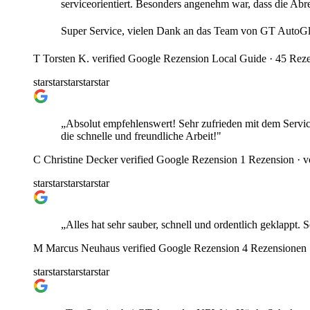
serviceorientiert. Besonders angenehm war, dass die A
Super Service, vielen Dank an das Team von GT AutoGl
T
Torsten K.
verified
Google Rezension
Local Guide · 45 Reze
star
star
star
star
star
„Absolut empfehlenswert! Sehr zufrieden mit dem Servic
die schnelle und freundliche Arbeit!"
C
Christine Decker
verified
Google Rezension
1 Rezension ·
v
star
star
star
star
star
„Alles hat sehr sauber, schnell und ordentlich geklappt.
M
Marcus Neuhaus
verified
Google Rezension
4 Rezensionen
star
star
star
star
star