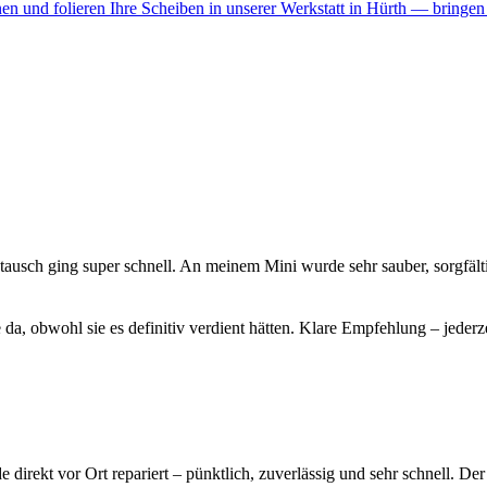
en und folieren Ihre Scheiben in unserer Werkstatt in Hürth — bringen 
ch ging super schnell. An meinem Mini wurde sehr sauber, sorgfältig u
 da, obwohl sie es definitiv verdient hätten. Klare Empfehlung – jederz
direkt vor Ort repariert – pünktlich, zuverlässig und sehr schnell. De