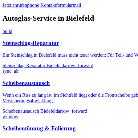
Jetzt anrufen
phone
Kontaktformular
mail
Autoglas-Service in Bielefeld
build
Steinschlag-Reparatur
Ein Steinschlag in Bielefeld muss nicht teuer werden: Für Teil- und 
Steinschlag-Reparatur Bielefeld
arrow_forward
sync_alt
Scheibenaustausch
Wenn ein Riss zu lang ist, im Sichtfeld liegt oder die Frontscheibe g
Versicherungsabwicklung.
Scheibenaustausch Bielefeld
arrow_forward
window
Scheibentönung & Folierung