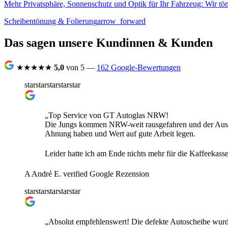
Mehr Privatsphäre, Sonnenschutz und Optik für Ihr Fahrzeug: Wir tön
Scheibentönung & Folierung
arrow_forward
Das sagen unsere Kundinnen & Kunden
★★★★★
5,0
von 5 —
162 Google-Bewertungen
star
star
star
star
star
„Top Service von GT Autoglas NRW!
Die Jungs kommen NRW-weit rausgefahren und der Austaus
Ahnung haben und Wert auf gute Arbeit legen.
Leider hatte ich am Ende nichts mehr für die Kaffeekasse
A
André E.
verified
Google Rezension
star
star
star
star
star
„Absolut empfehlenswert! Die defekte Autoscheibe wurde 