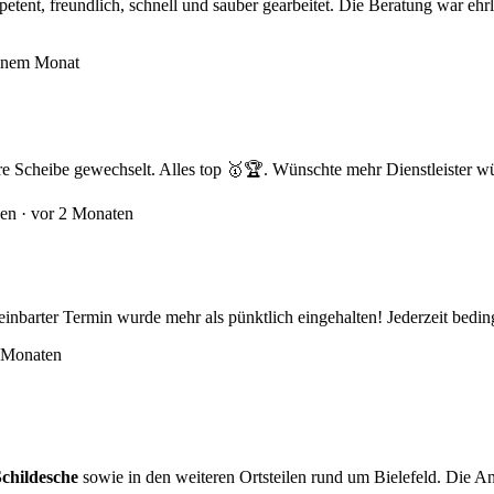
nt, freundlich, schnell und sauber gearbeitet. Die Beratung war ehrli
inem Monat
re Scheibe gewechselt. Alles top 🥇🏆. Wünschte mehr Dienstleister wü
en ·
vor 2 Monaten
einbarter Termin wurde mehr als pünktlich eingehalten! Jederzeit bedin
 Monaten
Schildesche
sowie in den weiteren Ortsteilen rund um Bielefeld. Die An