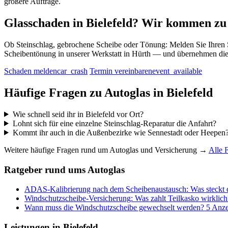
größere Aufträge.
Glasschaden in Bielefeld?
Wir kommen zu
Ob Steinschlag, gebrochene Scheibe oder Tönung: Melden Sie Ihren S
Scheibentönung in unserer Werkstatt in Hürth — und übernehmen di
Schaden melden
car_crash
Termin vereinbaren
event_available
Häufige Fragen zu
Autoglas in Bielefeld
Wie schnell seid ihr in Bielefeld vor Ort?
Lohnt sich für eine einzelne Steinschlag-Reparatur die Anfahrt?
Kommt ihr auch in die Außenbezirke wie Sennestadt oder Heepen
Weitere häufige Fragen rund um Autoglas und Versicherung →
Alle 
Ratgeber rund ums Autoglas
ADAS-Kalibrierung nach dem Scheibenaustausch: Was steckt d
Windschutzscheibe-Versicherung: Was zahlt Teilkasko wirklich
Wann muss die Windschutzscheibe gewechselt werden? 5 Anz
Leistungen in Bielefeld