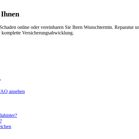
 Ihnen
chaden online oder vereinbaren Sie Ihren Wunschtermin. Reparatur und 
e komplette Versicherungsabwicklung.
?
FAQ ansehen
ahinter?
?
eichen