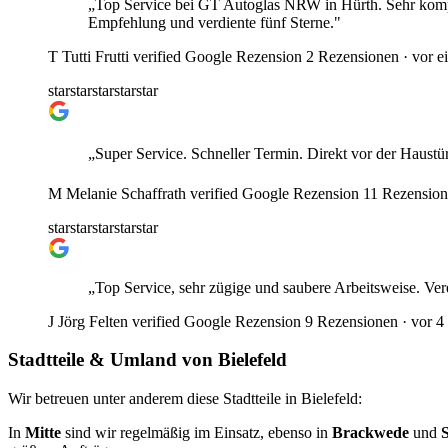
„Top Service bei GT Autoglas NRW in Hürth. Sehr kompete
Empfehlung und verdiente fünf Sterne."
T
Tutti Frutti
verified
Google Rezension
2 Rezensionen ·
vor e
star
star
star
star
star
„Super Service. Schneller Termin. Direkt vor der Haustü
M
Melanie Schaffrath
verified
Google Rezension
11 Rezension
star
star
star
star
star
„Top Service, sehr zügige und saubere Arbeitsweise. Ver
J
Jörg Felten
verified
Google Rezension
9 Rezensionen ·
vor 4
Stadtteile & Umland von Bielefeld
Wir betreuen unter anderem diese Stadtteile in Bielefeld:
In
Mitte
sind wir regelmäßig im Einsatz, ebenso in
Brackwede
und