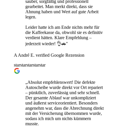
sauber, sorgfältig und professionell
gearbeitet. Man merkt direkt, dass sie
Ahnung haben und Wert auf gute Arbeit
legen.
Leider hatte ich am Ende nichts mehr für
die Kaffeekasse da, obwohl sie es definitiv
verdient hätten. Klare Empfehlung –
jederzeit wieder! 👌🚗"
A
André E.
verified
Google Rezension
star
star
star
star
star
„Absolut empfehlenswert! Die defekte
Autoscheibe wurde direkt vor Ort repariert
– pünktlich, zuverlässig und sehr schnell.
Der gesamte Ablauf war unkompliziert
und äußerst serviceorientiert. Besonders
angenehm war, dass die Abrechnung direkt
mit der Versicherung übernommen wurde,
sodass ich mich um nichts kümmern
musste.