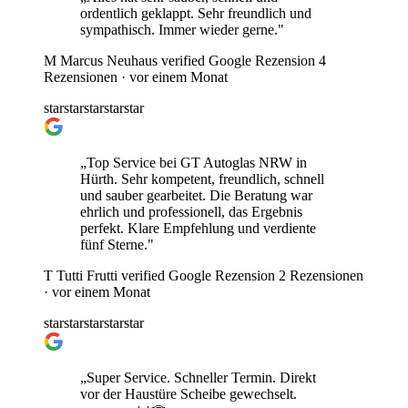
ordentlich geklappt. Sehr freundlich und
sympathisch. Immer wieder gerne."
M
Marcus Neuhaus
verified
Google Rezension
4
Rezensionen ·
vor einem Monat
star
star
star
star
star
„Top Service bei GT Autoglas NRW in
Hürth. Sehr kompetent, freundlich, schnell
und sauber gearbeitet. Die Beratung war
ehrlich und professionell, das Ergebnis
perfekt. Klare Empfehlung und verdiente
fünf Sterne."
T
Tutti Frutti
verified
Google Rezension
2 Rezensionen
·
vor einem Monat
star
star
star
star
star
„Super Service. Schneller Termin. Direkt
vor der Haustüre Scheibe gewechselt.