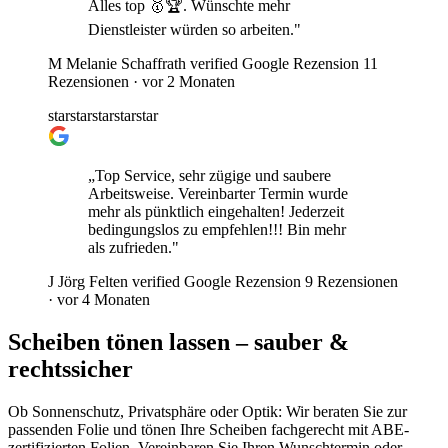
Alles top 🥇🏆. Wünschte mehr
Dienstleister würden so arbeiten."
M
Melanie Schaffrath
verified
Google Rezension
11
Rezensionen ·
vor 2 Monaten
star
star
star
star
star
„Top Service, sehr zügige und saubere
Arbeitsweise. Vereinbarter Termin wurde
mehr als pünktlich eingehalten! Jederzeit
bedingungslos zu empfehlen!!! Bin mehr
als zufrieden."
J
Jörg Felten
verified
Google Rezension
9 Rezensionen
·
vor 4 Monaten
Scheiben tönen lassen
– sauber &
rechtssicher
Ob Sonnenschutz, Privatsphäre oder Optik: Wir beraten Sie zur
passenden Folie und tönen Ihre Scheiben fachgerecht mit ABE-
zertifizierten Folien. Vereinbaren Sie Ihren Wunschtermin oder