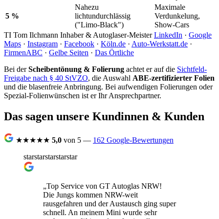
Nahezu
Maximale
5 %
lichtundurchlässig
Verdunkelung,
("Limo-Black")
Show-Cars
TI
Tom Ilchmann
Inhaber & Autoglaser-Meister
LinkedIn
·
Google
Maps
·
Instagram
·
Facebook
·
Köln.de
·
Auto-Werkstatt.de
·
FirmenABC
·
Gelbe Seiten
·
Das Örtliche
Bei der
Scheibentönung & Folierung
achtet er auf die
Sichtfeld-
Freigabe nach § 40 StVZO
, die Auswahl
ABE-zertifizierter Folien
und die blasenfreie Anbringung. Bei aufwendigen Folierungen oder
Spezial-Folienwünschen ist er Ihr Ansprechpartner.
Das sagen unsere Kundinnen & Kunden
★★★★★
5,0
von 5 —
162 Google-Bewertungen
star
star
star
star
star
„Top Service von GT Autoglas NRW!
Die Jungs kommen NRW-weit
rausgefahren und der Austausch ging super
schnell. An meinem Mini wurde sehr