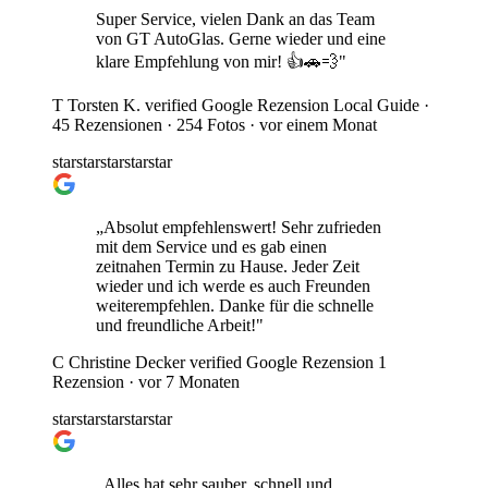
Super Service, vielen Dank an das Team
von GT AutoGlas. Gerne wieder und eine
klare Empfehlung von mir! 👍🚗💨"
T
Torsten K.
verified
Google Rezension
Local Guide ·
45 Rezensionen · 254 Fotos ·
vor einem Monat
star
star
star
star
star
„Absolut empfehlenswert! Sehr zufrieden
mit dem Service und es gab einen
zeitnahen Termin zu Hause. Jeder Zeit
wieder und ich werde es auch Freunden
weiterempfehlen. Danke für die schnelle
und freundliche Arbeit!"
C
Christine Decker
verified
Google Rezension
1
Rezension ·
vor 7 Monaten
star
star
star
star
star
„Alles hat sehr sauber, schnell und