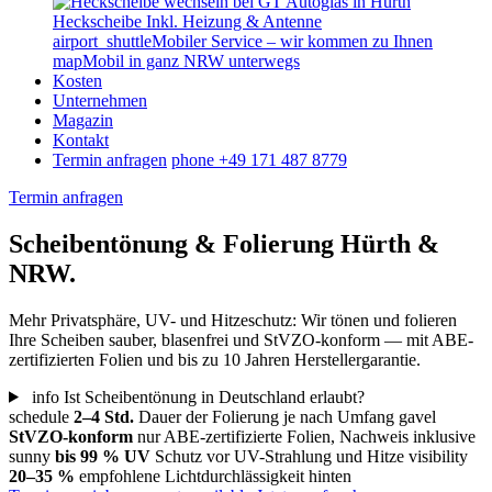
Heckscheibe
Inkl. Heizung & Antenne
airport_shuttle
Mobiler Service – wir kommen zu Ihnen
map
Mobil in ganz NRW unterwegs
Kosten
Unternehmen
Magazin
Kontakt
Termin anfragen
phone
+49 171 487 8779
Termin anfragen
Scheibentönung & Folierung
Hürth &
NRW.
Mehr Privatsphäre, UV- und Hitzeschutz: Wir tönen und folieren
Ihre Scheiben sauber, blasenfrei und StVZO-konform — mit ABE-
zertifizierten Folien und bis zu 10 Jahren Herstellergarantie.
info
Ist Scheibentönung in Deutschland erlaubt?
schedule
2–4 Std.
Dauer der Folierung je nach Umfang
gavel
StVZO-konform
nur ABE-zertifizierte Folien, Nachweis inklusive
sunny
bis 99 % UV
Schutz vor UV-Strahlung und Hitze
visibility
20–35 %
empfohlene Lichtdurchlässigkeit hinten