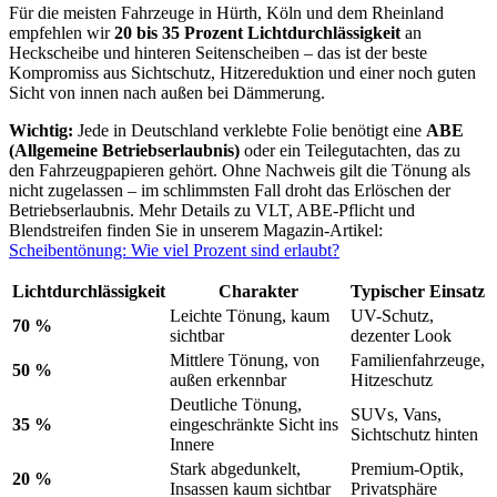
Für die meisten Fahrzeuge in Hürth, Köln und dem Rheinland
empfehlen wir
20 bis 35 Prozent Lichtdurchlässigkeit
an
Heckscheibe und hinteren Seitenscheiben – das ist der beste
Kompromiss aus Sichtschutz, Hitzereduktion und einer noch guten
Sicht von innen nach außen bei Dämmerung.
Wichtig:
Jede in Deutschland verklebte Folie benötigt eine
ABE
(Allgemeine Betriebserlaubnis)
oder ein Teilegutachten, das zu
den Fahrzeugpapieren gehört. Ohne Nachweis gilt die Tönung als
nicht zugelassen – im schlimmsten Fall droht das Erlöschen der
Betriebserlaubnis. Mehr Details zu VLT, ABE-Pflicht und
Blendstreifen finden Sie in unserem Magazin-Artikel:
Scheibentönung: Wie viel Prozent sind erlaubt?
Lichtdurchlässigkeit
Charakter
Typischer Einsatz
Leichte Tönung, kaum
UV-Schutz,
70 %
sichtbar
dezenter Look
Mittlere Tönung, von
Familienfahrzeuge,
50 %
außen erkennbar
Hitzeschutz
Deutliche Tönung,
SUVs, Vans,
35 %
eingeschränkte Sicht ins
Sichtschutz hinten
Innere
Stark abgedunkelt,
Premium-Optik,
20 %
Insassen kaum sichtbar
Privatsphäre