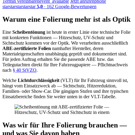
Termin vereinbaren
event_available
Jetzt anrufen
phone
star
star
star
star
star
5,0
· 162 Google-Bewertungen
Warum eine Folierung mehr ist als Optik
Eine
Scheibentönung
ist heute in erster Linie eine technische Folie
mit konkreten Funktionen — Hitzeschutz, UV-Schutz und
Sichtschutz kommen vor der Optik. Wir verarbeiten ausschließlich
ABE-zertifizierte Folien
namhafter Hersteller, deren
Materialeigenschaften unabhängig geprüft und dokumentiert sind.
Für jeden Auftrag erhalten Sie die passende ABE bzw. das
Teilegutachten direkt für Ihre Fahrzeugpapiere — Pflichtnachweis
nach
§ 40 StVZO
.
Welche
Lichtdurchlässigkeit
(VLT) für Ihr Fahrzeug sinnvoll ist,
hängt vom Einsatzzweck ab — Sichtschutz, Hitzereduktion,
Familien- oder Show-Car. Die gängigen Stufen und ihre typischen
Einsatzbereiche finden Sie weiter unten in der VLT-Tabelle.
Was wir für Ihre Folierung brauchen —
und was Sie davon haben